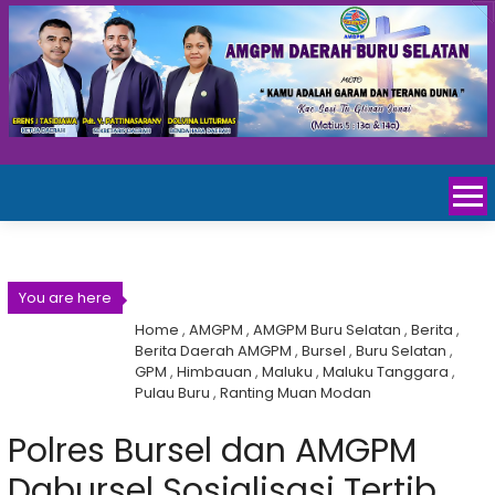
You are here
Home
,
AMGPM
,
AMGPM Buru Selatan
,
Berita
,
Berita Daerah AMGPM
,
Bursel
,
Buru Selatan
,
GPM
,
Himbauan
,
Maluku
,
Maluku Tanggara
,
Pulau Buru
,
Ranting Muan Modan
Polres Bursel dan AMGPM
Dabursel Sosialisasi Tertib