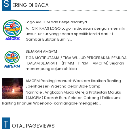
S
ERING DI BACA
Logo AMGPM dan Penjelasannya
A. CIRI KHAS LOGO Logo ini didesain dengan memiliki
unsur-unsur yang secara spesifik terdiri dari : 1.
Gambar Bulatan Bumi y...
SEJARAH AMGPM
TIGA MOTIF UTAMA / TIGA WUJUD PERGERAKAN PEMUDA
DALAM SEJARAH (PPMM – PPKM – AMGPM) Sejarah
menampung sejumlah kisa...
AMGPM Ranting Imanuel-Waekam libatkan Ranting
Ebenhaezer-Waetina Gelar Bible Camp
Namrole , Angkatan Muda Gereja Protestan Maluku
(AMGPM) Daerah Buru Selatan Cabang I Talitakumi
Ranting Imanuel Waenono-Kamlanglale menggela...
T
OTAL PAGEVIEWS